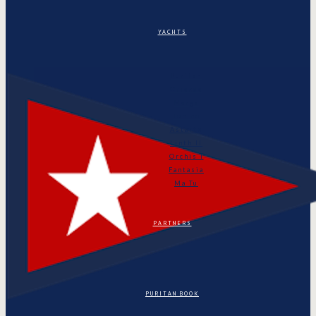
YACHTS
Puritan
Orianda
Marga
Tonino
Astarte
Linth II
Orchis I
Fantasia
Ma Tu
PARTNERS
PURITAN BOOK