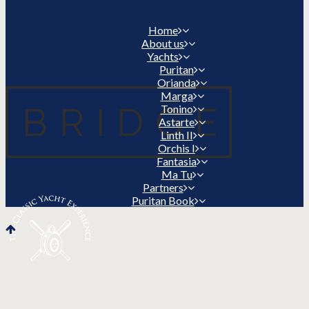
Home
About us
Yachts
Puritan
Orianda
Marga
Tonino
Astarte
Linth II
Orchis I
Fantasia
Ma Tu
Partners
Puritan Book